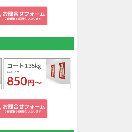
コート135㎏
A4サイズ
850
円～