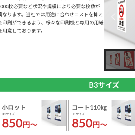
1000枚必要など状況や規模により必要な枚数が
異なります。当社では用途に合わせコストを抑え
た印刷ができるよう、様々な印刷機と専用の用紙
を用意しております。
B3サイズ
小ロット
コート110㎏
B3サイズ
B3サイズ
850
850
円～
円～