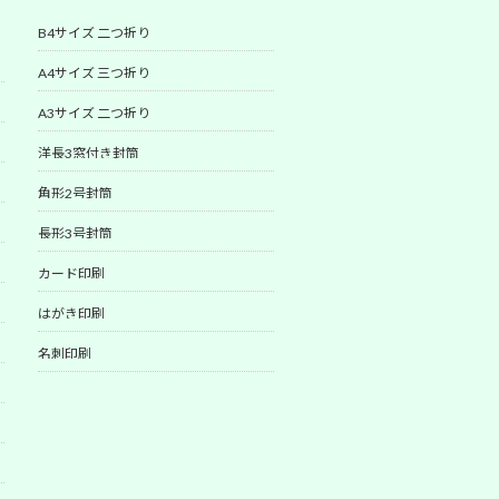
B4サイズ 二つ折り
A4サイズ 三つ折り
A3サイズ 二つ折り
洋長3窓付き封筒
角形2号封筒
長形3号封筒
カード印刷
はがき印刷
名刺印刷