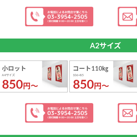
A2サイズ
小ロット
コート110㎏
A4サイズ
106×85
850
850
円～
円～