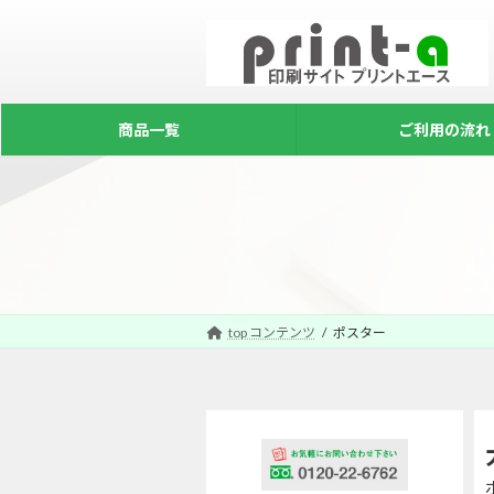
コ
ナ
ン
ビ
テ
ゲ
ン
ー
ツ
シ
商品一覧
ご利用の流れ
へ
ョ
ス
ン
キ
に
ッ
移
プ
動
top コンテンツ
ポスター