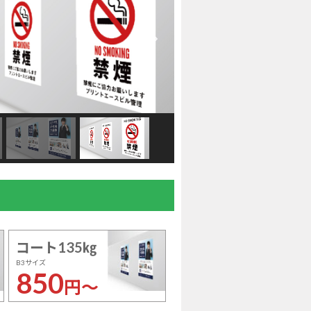
コート135㎏
B3サイズ
850
円～