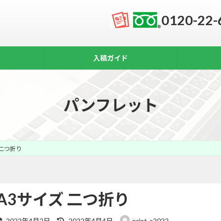
0120-22-
入稿ガイド
パンフレット
 二つ折り
A3サイズ 二つ折り
最
2022年4月2日
2022年4月4日
print-a2022