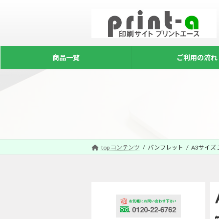
コ
ナ
ン
ビ
テ
ゲ
ン
ー
ツ
シ
商品一覧
ご利用の流れ
へ
ョ
ス
ン
キ
に
ッ
移
プ
動
top コンテンツ
パンフレット
A3サイズ